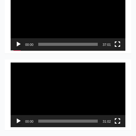
записа
00:00
37:01
Прегледач
видео
записа
00:00
31:02