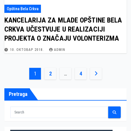
Opština Bela Crkva
KANCELARIJA ZA MLADE OPŠTINE BELA
CRKVA UČESTVUJE U REALIZACIJI
PROJEKTA O ZNAČAJU VOLONTERIZMA
10. ОКТОБАР 2018.
ADMIN
Пагинација
1
2
…
4
чланака
Pretraga