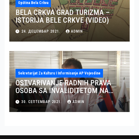
Opština Bela Crkva
BELA CRKVA GRAD TURIZMA –
ISTORIJA BELE CRKVE (VIDEO)
24. ДЕЦЕМБАР 2021.
ADMIN
Sekretarijat Za Kulturu I Informisanje AP Vojvodine
OSTVARIVANJE RADNIH PRAVA
OSOBA SA INVALIDITETOM NA
TERITORIJI OKRUGA JUŽNI BANAT
30. СЕПТЕМБАР 2021.
ADMIN
– GRAD PANČEVO