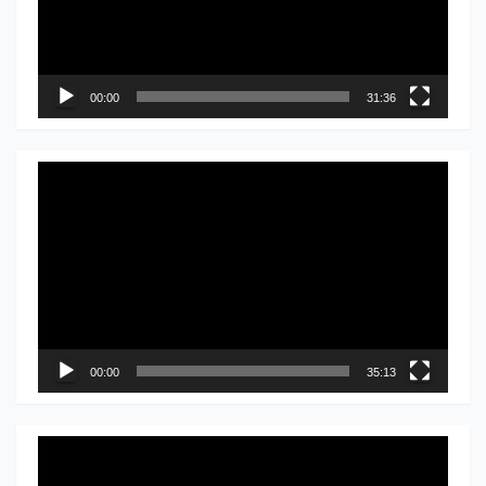
00:00
31:36
Прегледач
видео
записа
00:00
35:13
Прегледач
видео