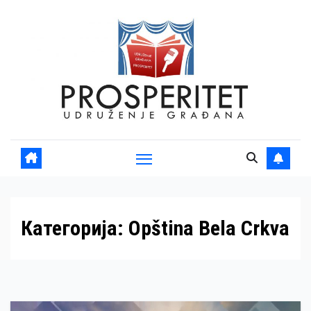
Skip
to
content
Категорија:
Opština Bela Crkva