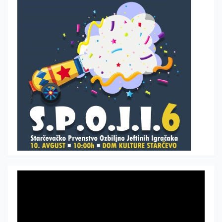
Прегледач
видео
записа