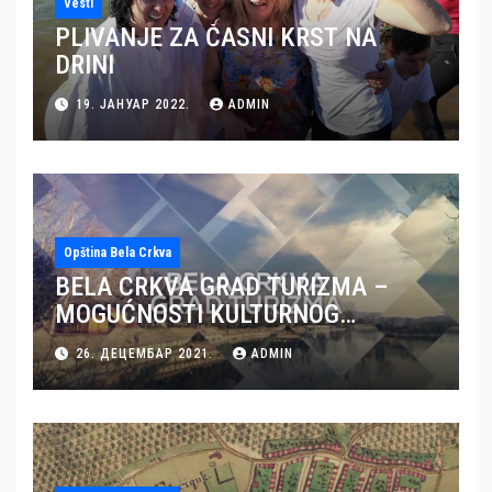
Vesti
PLIVANJE ZA ČASNI KRST NA
DRINI
19. ЈАНУАР 2022.
ADMIN
Opština Bela Crkva
BELA CRKVA GRAD TURIZMA –
MOGUĆNOSTI KULTURNOG
TURIZMA U BELOJ CRKVI (VIDEO)
26. ДЕЦЕМБАР 2021.
ADMIN