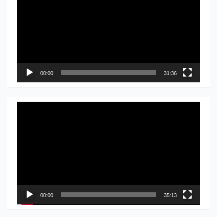
видео
записа
00:00
31:36
Прегледач
видео
записа
00:00
35:13