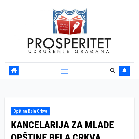
Skip
to
content
Opština Bela Crkva
KANCELARIJA ZA MLADE
OPŠTINE BELA CRKVA