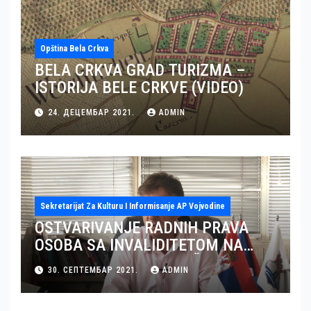
Opština Bela Crkva
BELA CRKVA GRAD TURIZMA –
ISTORIJA BELE CRKVE (VIDEO)
24. ДЕЦЕМБАР 2021.
ADMIN
Sekretarijat Za Kulturu I Informisanje AP Vojvodine
OSTVARIVANJE RADNIH PRAVA
OSOBA SA INVALIDITETOM NA
TERITORIJI OKRUGA JUŽNI BANAT
30. СЕПТЕМБАР 2021.
ADMIN
– GRAD PANČEVO