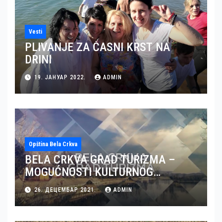
Vesti
PLIVANJE ZA ČASNI KRST NA
DRINI
19. ЈАНУАР 2022.
ADMIN
Opština Bela Crkva
BELA CRKVA GRAD TURIZMA –
MOGUĆNOSTI KULTURNOG
TURIZMA U BELOJ CRKVI (VIDEO)
26. ДЕЦЕМБАР 2021.
ADMIN