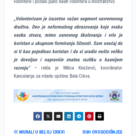
volontere i poslao puno naših volontera u inostranstvo.
„Volonterizam je izuzetno važan segment savremenog
društva. Deo je neformalnog obrazovanja koje svaka
osoba stvara, mimo osnovnog školovanja i vrlo je
koristan u ukupnom formiranju ličnosti. Sam osećaj da
si ti kao pojedinac koristan i da si uradio nešto veliko
je dovoljan i napraviće znatnu razliku u kasnijem
razvoju“
– rekla je Milica Knežević, koordinator
Kancelarije za mlade opštine Bela Crkva.
Кретање
MURALI U BELOJ CRKVI
DUH OVOGODIŠNJEG