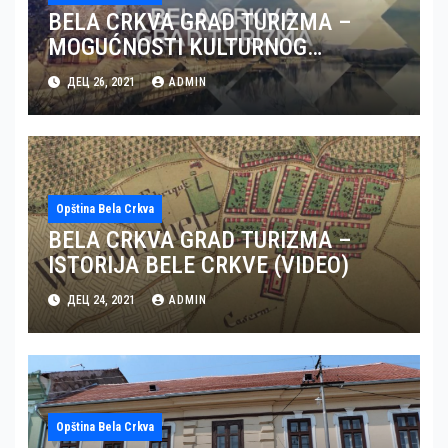
BELA CRKVA GRAD TURIZMA –
MOGUĆNOSTI KULTURNOG
TURIZMA U BELOJ CRKVI (VIDEO)
ДЕЦ 26, 2021
ADMIN
Opština Bela Crkva
BELA CRKVA GRAD TURIZMA –
ISTORIJA BELE CRKVE (VIDEO)
ДЕЦ 24, 2021
ADMIN
Opština Bela Crkva