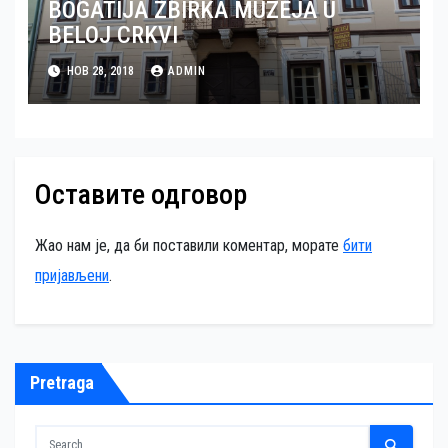
BOGATIJA ZBIRKA MUZEJA U
BELOJ CRKVI
НОВ 28, 2018
ADMIN
Оставите одговор
Жао нам је, да би поставили коментар, морате
бити
пријављени
.
Pretraga