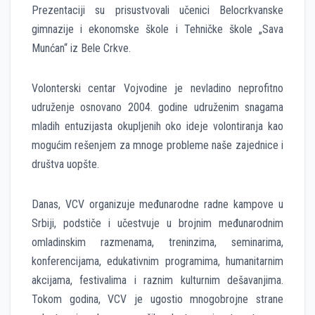
Prezentaciji su prisustvovali učenici Belocrkvanske
gimnazije i ekonomske škole i Tehničke škole „Sava
Munćan“ iz Bele Crkve.
Volonterski centar Vojvodine je nevladino neprofitno
udruženje osnovano 2004. godine udruženim snagama
mladih entuzijasta okupljenih oko ideje volontiranja kao
mogućim rešenjem za mnoge probleme naše zajednice i
društva uopšte.
Danas, VCV organizuje međunarodne radne kampove u
Srbiji, podstiče i učestvuje u brojnim međunarodnim
omladinskim razmenama, treninzima, seminarima,
konferencijama, edukativnim programima, humanitarnim
akcijama, festivalima i raznim kulturnim dešavanjima.
Tokom godina, VCV je ugostio mnogobrojne strane