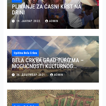
PLIVANJE ZA ČASNI KRST NA
DRINI
19. ЈАНУАР 2022.
ADMIN
Opština Bela Crkva
BELA CRKVA GRAD TURIZMA –
MOGUĆNOSTI KULTURNOG
TURIZMA U BELOJ CRKVI (VIDEO)
26. ДЕЦЕМБАР 2021.
ADMIN