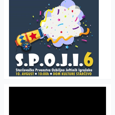
Прегледач
видео
записа