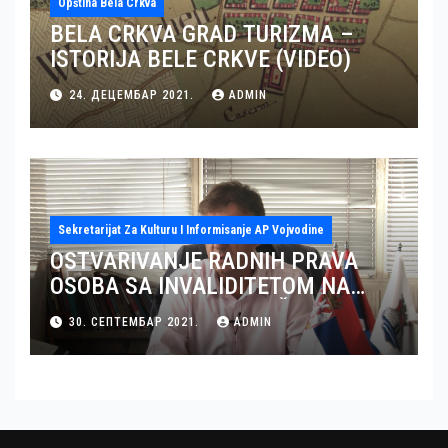
Opština Bela Crkva
BELA CRKVA GRAD TURIZMA –
ISTORIJA BELE CRKVE (VIDEO)
24. ДЕЦЕМБАР 2021.
ADMIN
Sekretarijat Za Kulturu I Informisanje AP Vojvodine
OSTVARIVANJE RADNIH PRAVA
OSOBA SA INVALIDITETOM NA
TERITORIJI OKRUGA JUŽNI BANAT
30. СЕПТЕМБАР 2021.
ADMIN
– GRAD PANČEVO