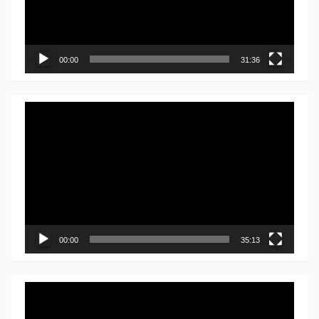
00:00
31:36
Прегледач
видео
записа
00:00
35:13
Прегледач
видео