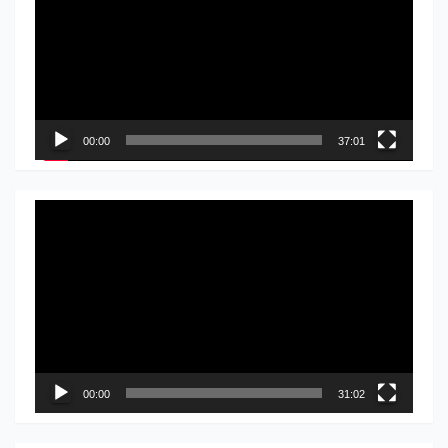
записа
00:00
37:01
Прегледач
видео
записа
00:00
31:02