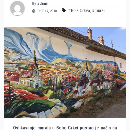
By
admin
#Bela Crkva
,
#murali
ОКТ 17, 2018
Oslikavanje murala u Beloj Crkvi postao je način da