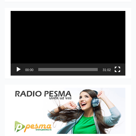
Прегледач
видео
записа
00:00
31:02