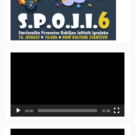
Прегледач
видео
записа
00:00
31:36
Прегледач