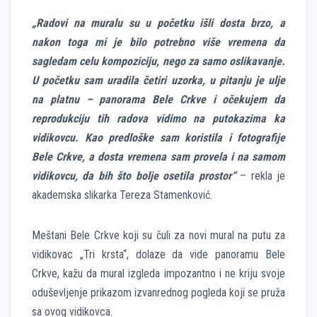
„Radovi na muralu su u početku išli dosta brzo, a
nakon toga mi je bilo potrebno više vremena da
sagledam celu kompoziciju, nego za samo oslikavanje.
U početku sam uradila četiri uzorka, u pitanju je ulje
na platnu – panorama Bele Crkve i očekujem da
reprodukciju tih radova vidimo na putokazima ka
vidikovcu. Kao predloške sam koristila i fotografije
Bele Crkve, a dosta vremena sam provela i na samom
vidikovcu, da bih što bolje osetila prostor“
– rekla je
akademska slikarka Tereza Stamenković.
Meštani Bele Crkve koji su čuli za novi mural na putu za
vidikovac „Tri krsta“, dolaze da vide panoramu Bele
Crkve, kažu da mural izgleda impozantno i ne kriju svoje
oduševljenje prikazom izvanrednog pogleda koji se pruža
sa ovog vidikovca.