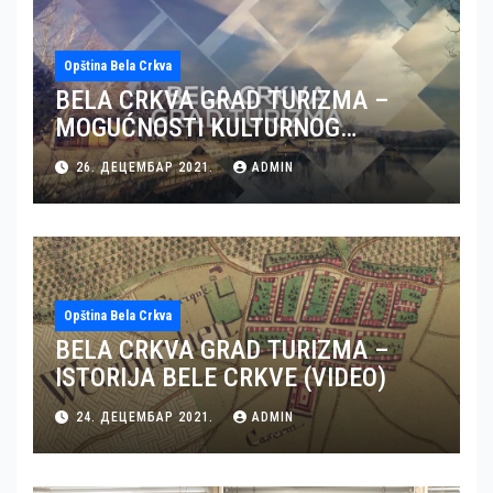
Opština Bela Crkva
BELA CRKVA GRAD TURIZMA –
MOGUĆNOSTI KULTURNOG
TURIZMA U BELOJ CRKVI (VIDEO)
26. ДЕЦЕМБАР 2021.
ADMIN
Opština Bela Crkva
BELA CRKVA GRAD TURIZMA –
ISTORIJA BELE CRKVE (VIDEO)
24. ДЕЦЕМБАР 2021.
ADMIN