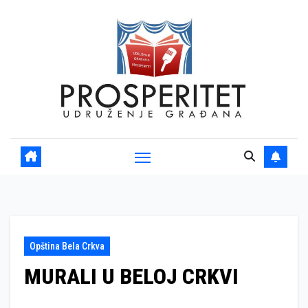
Skip
to
content
Opština Bela Crkva
MURALI U BELOJ CRKVI