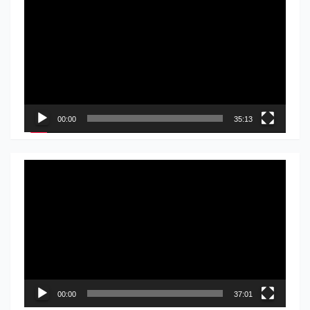
видео
записа
00:00
35:13
Прегледач
видео
записа
00:00
37:01