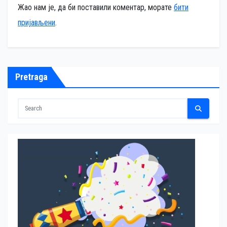
Жао нам је, да би поставили коментар, морате
бити
пријављени
.
Pretraga