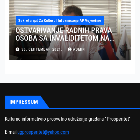
Sekretarijat Za Kulturu I Informisanje AP Vojvodine
OSTVARIVANJE RADNIH PRAVA
OSOBA SA INVALIDITETOM NA
TERITORIJI OKRUGA JUŽNI BANAT
30. СЕПТЕМБАР 2021.
ADMIN
– GRAD PANČEVO
IMPRESSUM
Kulturno informativno prosvetno udruženje građana "Prosperitet"
E-mail:
ugprosperitet@yahoo.com