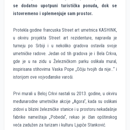
se dodatno upotpuni turistička ponuda, dok se
istovremeno i oplemenjuje sam prostor.
Protekla godine francuska Street art umetnica KASHINK,
u okviru projekta Street art rezidenture, napravila je
turneju po Srbiji i u nekoliko gradova ostavila svoje
umetničke radove. Jedan od tih gradova je i Bela Crkva,
gde je u na zidu u Železničkom parku oslikala mural,
inspirisana stihovima Vaska Pope „Očiju tvojih da nije…“ i
istorijom ove vojvođanske varoši.
Prvi murali u Beloj Crkvi nastali su 2013. godine, u okviru
međunarodne umetničke akcije „Agora“, kada su oslikani
zidovi u blizini železničke stanice i u prostoru nekadašnje
fabrike nameštaja „Pobeda“, rekao je član opštinskog
veća zadužen za turizam i kulturu Ljupče Stanković.