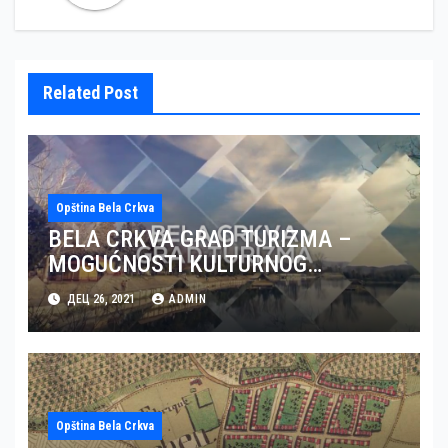
Related Post
Opština Bela Crkva
BELA CRKVA GRAD TURIZMA –
MOGUĆNOSTI KULTURNOG
TURIZMA U BELOJ CRKVI (VIDEO)
ДЕЦ 26, 2021
ADMIN
Opština Bela Crkva