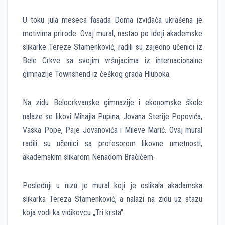
U toku jula meseca fasada Doma izviđača ukrašena je
motivima prirode. Ovaj mural, nastao po ideji akademske
slikarke Tereze Stamenković, radili su zajedno učenici iz
Bele Crkve sa svojim vršnjacima iz internacionalne
gimnazije Townshend iz češkog grada Hluboka.
Na zidu Belocrkvanske gimnazije i ekonomske škole
nalaze se likovi Mihajla Pupina, Jovana Sterije Popovića,
Vaska Pope, Paje Jovanovića i Mileve Marić. Ovaj mural
radili su učenici sa profesorom likovne umetnosti,
akademskim slikarom Nenadom Bračićem.
Poslednji u nizu je mural koji je oslikala akadamska
slikarka Tereza Stamenković, a nalazi na zidu uz stazu
koja vodi ka vidikovcu „Tri krsta“.