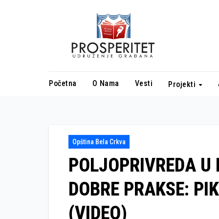
Skip
to
content
Početna
O Nama
Vesti
Projekti
Opština Bela Crkva
POLJOPRIVREDA U 
DOBRE PRAKSE: PIK
(VIDEO)