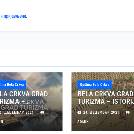
ти пријављени
.
tina Bela Crkva
Opština Bela Crkva
LA CRKVA GRAD
BELA CRKVA GRAD
RIZMA –
TURIZMA – ISTORI
GUĆNOSTI
BELE CRKVE (VIDE
6. ДЕЦЕМБАР 2021.
24. ДЕЦЕМБАР 2021.
LTURNOG TURIZMA
BELOJ CRKVI
IN
ADMIN
IDEO)