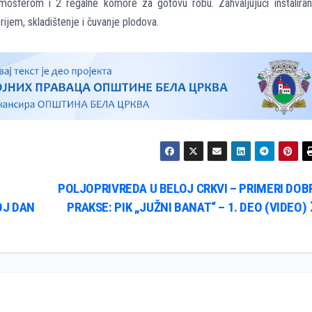
sferom i 2 regalne komore za gotovu robu. Zahvaljujući instalira
rijem, skladištenje i čuvanje plodova.
POLJOPRIVREDA U BELOJ CRKVI – PRIMERI DOB
OJ DAN
PRAKSE: PIK „JUŽNI BANAT“ – 1. DEO (VIDEO)