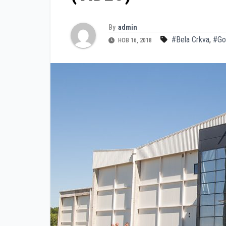
By
admin
#Bela Crkva
,
#Go
НОВ 16, 2018