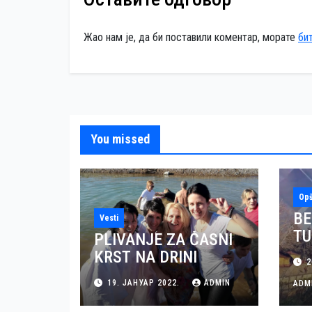
Жао нам је, да би поставили коментар, морате
би
You missed
Opš
BE
Vesti
TU
PLIVANJE ZA ČASNI
MO
KRST NA DRINI
2
KU
19. ЈАНУАР 2022.
ADMIN
U 
ADM
(V