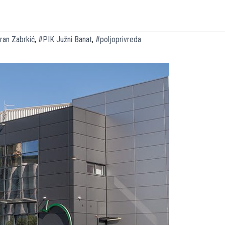
ran Zabrkić
,
#PIK Južni Banat
,
#poljoprivreda