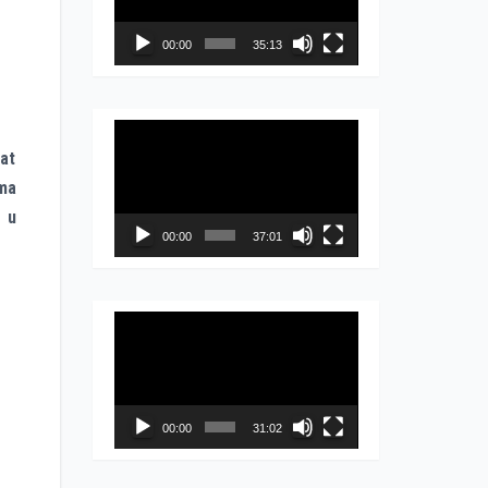
записа
00:00
35:13
Прегледач
nat
видео
oma
записа
 u
00:00
37:01
Прегледач
видео
записа
00:00
31:02