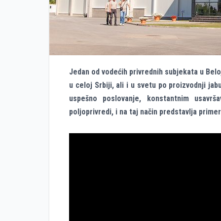
Jedan od vodećih privrednih subjekata u Beloj
u celoj Srbiji, ali i u svetu po proizvodnji j
uspešno poslovanje, konstantnim usavrša
poljoprivredi, i na taj način predstavlja prime