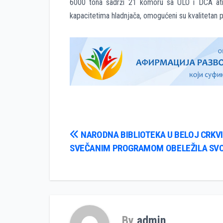
6000 tona sadrži 21 komoru sa ULO i DCA atmo
kapacitetima hladnjača, omogućeni su kvalitetan p
Кретање
NARODNA BIBLIOTEKA U BELOJ CRKVI
SVEČANIM PROGRAMOM OBELEŽILA SV
чланка
By
admin