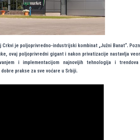
 Crkvi je poljoprivredno-industrijski kombinat „Južni Banat“. Poz
abuke, ovaj poljoprivredni gigant i nakon privatizacije nastavlja ve
vanjem i implementacijom najnovijih tehnologija i trendova
r dobre prakse za sve voćare u Srbiji.