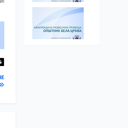
nim
RE