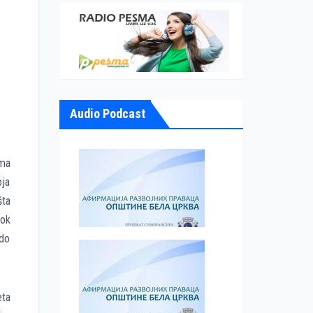
Audio Podcast
ima
oja
šta
dok
 do
eta