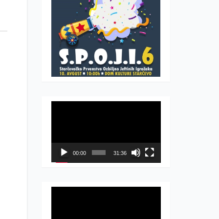
Прегледач
видео
записа
00:00
31:36
Прегледач
видео