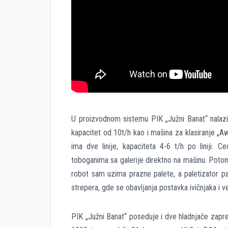
U proizvodnom sistemu PIK „Južni Banat“ nalazi
kapacitet od 10t/h kao i mašina za klasiranje „A
ima dve linije, kapaciteta 4-6 t/h po liniji.
toboganima sa galerije direktno na mašinu. Poto
robot sam uzima prazne palete, a paletizator p
strepera, gde se obavljanja postavka ivičnjaka i 
PIK „Južni Banat“ poseduje i dve hladnjače zapr