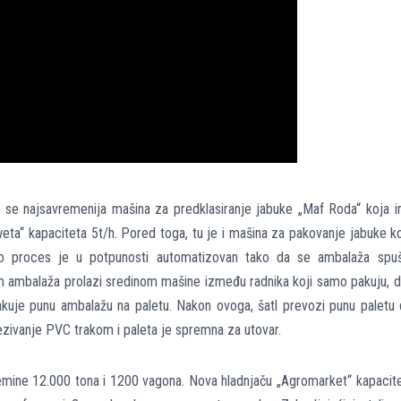
 se najsavremenija mašina za predklasiranje jabuke „Maf Roda“ koja 
weta“ kapaciteta 5t/h. Pored toga, tu je i mašina za pakovanje jabuke k
 Ceo proces je u potpunosti automatizovan tako da se ambalaža spu
m ambalaža prolazi sredinom mašine između radnika koji samo pakuju, 
akuje punu ambalažu na paletu. Nakon ovoga, šatl prevozi punu paletu
vezivanje PVC trakom i paleta je spremna za utovar.
emine 12.000 tona i 1200 vagona. Nova hladnjaču „Agromarket“ kapacit