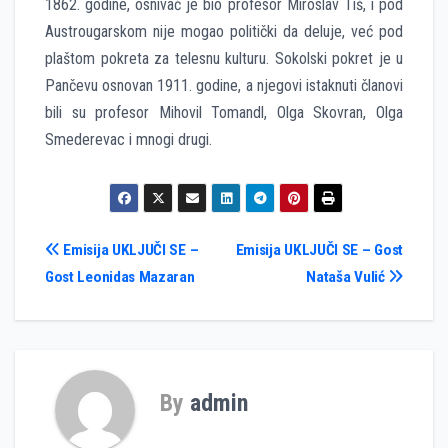
1862. godine, osnivač je bio profesor Miroslav Tiš, i pod
Austrougarskom nije mogao politički da deluje, već pod
plaštom pokreta za telesnu kulturu. Sokolski pokret je u
Pančevu osnovan 1911. godine, a njegovi istaknuti članovi
bili su profesor Mihovil Tomandl, Olga Skovran, Olga
Smederevac i mnogi drugi.
Кретање
Emisija UKLJUČI SE –
Emisija UKLJUČI SE – Gost
Gost Leonidas Mazaran
Nataša Vulić
чланка
By
admin