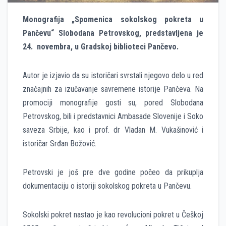
Monografija „Spomenica sokolskog pokreta u
Pančevu“ Slobodana Petrovskog, predstavljena je
24. novembra, u Gradskoj biblioteci Pančevo.
Autor je izjavio da su istoričari svrstali njegovo delo u red
značajnih za izučavanje savremene istorije Pančeva. Na
promociji monografije gosti su, pored Slobodana
Petrovskog, bili i predstavnici Ambasade Slovenije i Soko
saveza Srbije, kao i prof. dr Vladan M. Vukašinović i
istoričar Srđan Božović.
Petrovski je još pre dve godine počeo da prikuplja
dokumentaciju o istoriji sokolskog pokreta u Pančevu.
Sokolski pokret nastao je kao revolucioni pokret u Češkoj