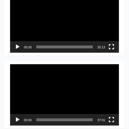
видео
записа
00:00
35:13
Прегледач
видео
записа
00:00
37:01