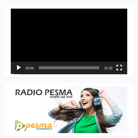
Прегледач
видео
записа
00:00
31:02