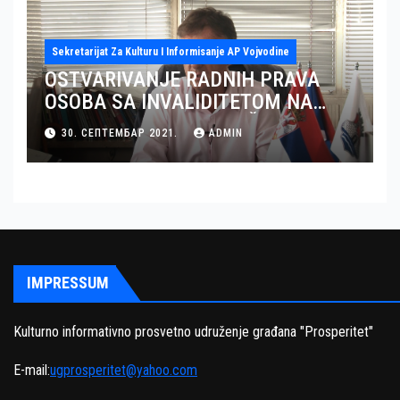
Sekretarijat Za Kulturu I Informisanje AP Vojvodine
OSTVARIVANJE RADNIH PRAVA
OSOBA SA INVALIDITETOM NA
TERITORIJI OKRUGA JUŽNI BANAT
30. СЕПТЕМБАР 2021.
ADMIN
– GRAD PANČEVO
IMPRESSUM
Kulturno informativno prosvetno udruženje građana "Prosperitet"
E-mail:
ugprosperitet@yahoo.com