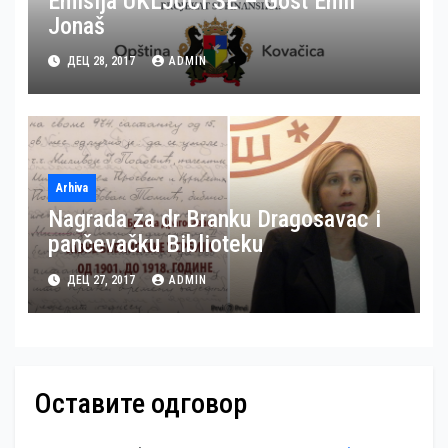
Emisija UKLJUČI SE – Gost Emil
Jonaš
ДЕЦ 28, 2017
ADMIN
Arhiva
Nagrada za dr Branku Dragosavac i
pančevačku Biblioteku
ДЕЦ 27, 2017
ADMIN
Оставите одговор