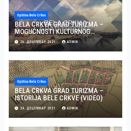
Opština Bela Crkva
BELA CRKVA GRAD TURIZMA –
MOGUĆNOSTI KULTURNOG
TURIZMA U BELOJ CRKVI (VIDEO)
26. ДЕЦЕМБАР 2021.
ADMIN
Opština Bela Crkva
BELA CRKVA GRAD TURIZMA –
ISTORIJA BELE CRKVE (VIDEO)
24. ДЕЦЕМБАР 2021.
ADMIN