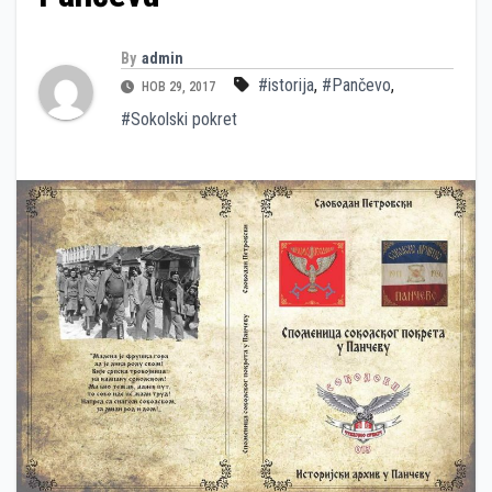
By
admin
#istorija
,
#Pančevo
,
НОВ 29, 2017
#Sokolski pokret