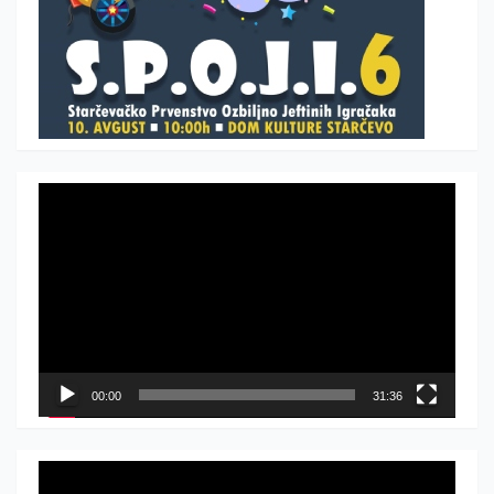
Прегледач
видео
записа
00:00
31:36
Прегледач