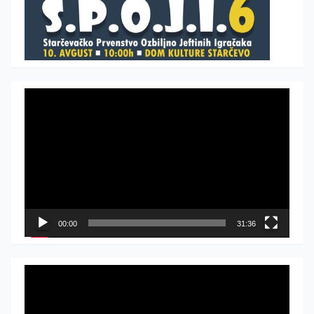
Прегледач
видео
записа
00:00
31:36
Прегледач
видео