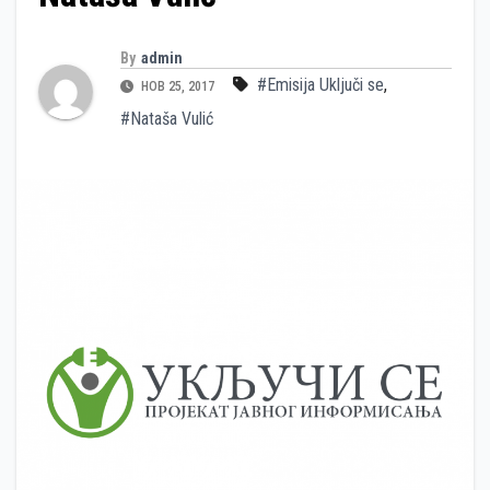
By
admin
#Emisija Uključi se
,
НОВ 25, 2017
#Nataša Vulić