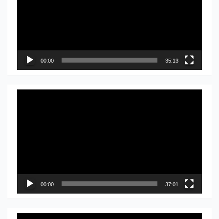
записа
00:00
35:13
Прегледач
видео
записа
00:00
37:01