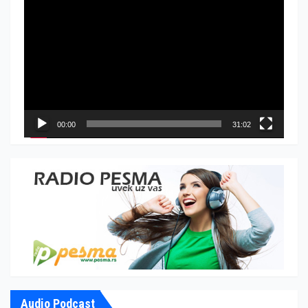
Прегледач
видео
записа
00:00
31:02
Audio Podcast