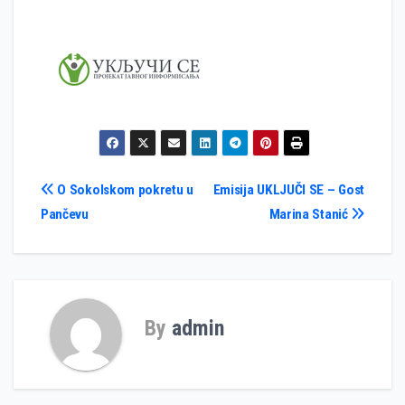
Кретање
O Sokolskom pokretu u
Emisija UKLJUČI SE – Gost
Pančevu
Marina Stanić
чланка
By
admin