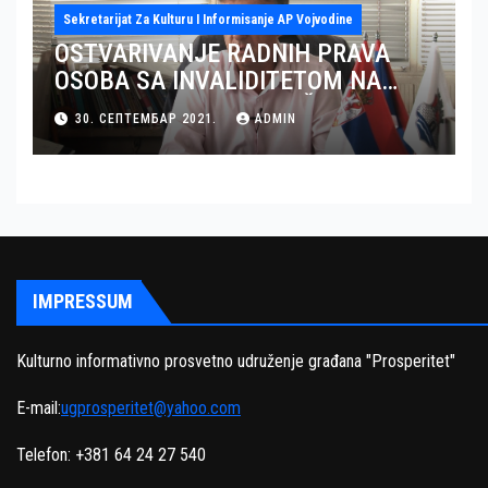
Sekretarijat Za Kulturu I Informisanje AP Vojvodine
OSTVARIVANJE RADNIH PRAVA
OSOBA SA INVALIDITETOM NA
TERITORIJI OKRUGA JUŽNI BANAT
30. СЕПТЕМБАР 2021.
ADMIN
– GRAD PANČEVO
IMPRESSUM
Kulturno informativno prosvetno udruženje građana "Prosperitet"
E-mail:
ugprosperitet@yahoo.com
Telefon: +381 64 24 27 540