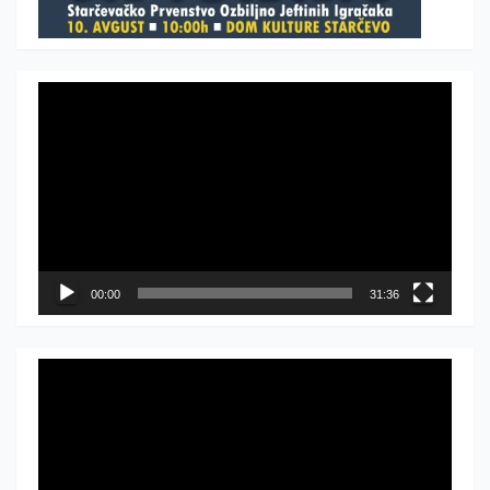
Прегледач
видео
записа
00:00
31:36
Прегледач
видео
записа