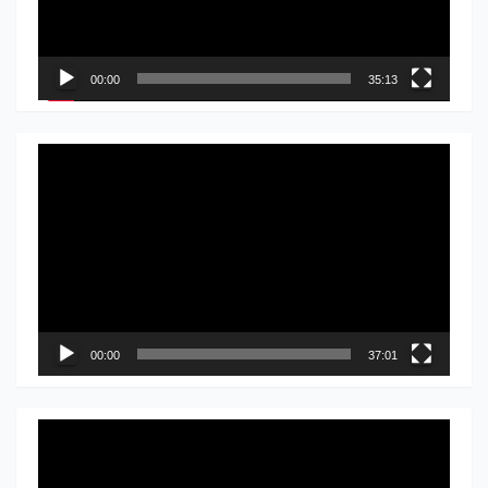
00:00
35:13
Прегледач
видео
записа
00:00
37:01
Прегледач
видео