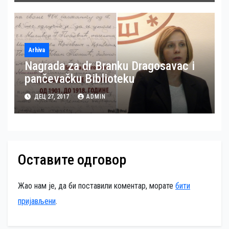
Arhiva
Nagrada za dr Branku Dragosavac i
pančevačku Biblioteku
ДЕЦ 27, 2017
ADMIN
Оставите одговор
Жао нам је, да би поставили коментар, морате
бити
пријављени
.