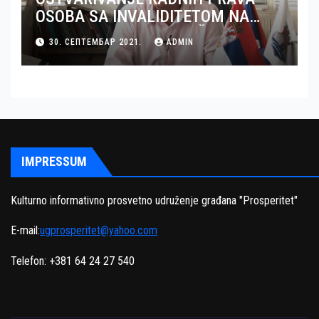
OSOBA SA INVALIDITETOM NA
TERITORIJI OKRUGA JUŽNI BANAT
30. СЕПТЕМБАР 2021.
ADMIN
– GRAD PANČEVO
IMPRESSUM
Kulturno informativno prosvetno udruženje građana "Prosperitet"
E-mail:
ugprosperitet@yahoo.com
Telefon: +381 64 24 27 540