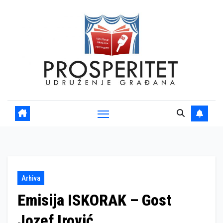
Skip
to
content
Arhiva
Emisija ISKORAK – Gost
Jozef Irović