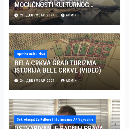
MOGUĆNOSTI KULTURNOG
TURIZMA U BELOJ CRKVI (VIDEO)
26. ДЕЦЕМБАР 2021.
ADMIN
Opština Bela Crkva
BELA CRKVA GRAD TURIZMA –
ISTORIJA BELE CRKVE (VIDEO)
24. ДЕЦЕМБАР 2021.
ADMIN
Sekretarijat Za Kulturu I Informisanje AP Vojvodine
OSTVARIVANJE RADNIH PRAVA