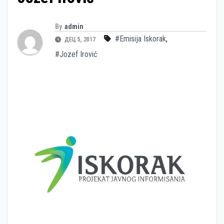
By
admin
#Emisija Iskorak
,
ДЕЦ 5, 2017
#Jozef Irović