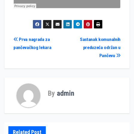
Кретање
Prva nagrada za
Sastanak komunalnih
pančevačkog lekara
preduzeća održan u
чланка
Pančevu
By
admin
Related Post