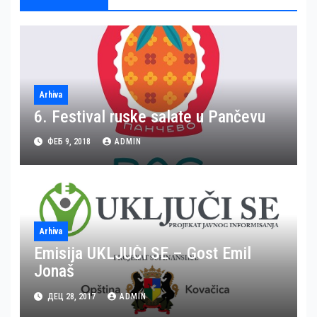
Arhiva
6. Festival ruske salate u Pančevu
ФЕБ 9, 2018
ADMIN
Arhiva
Emisija UKLJUČI SE – Gost Emil
Jonaš
ДЕЦ 28, 2017
ADMIN