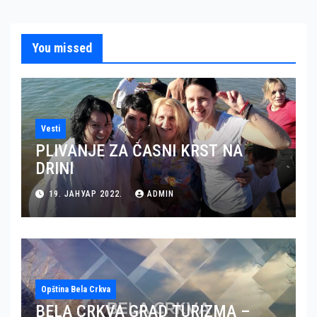
You missed
Vesti
PLIVANJE ZA ČASNI KRST NA
DRINI
19. ЈАНУАР 2022.
ADMIN
Opština Bela Crkva
BELA CRKVA GRAD TURIZMA –