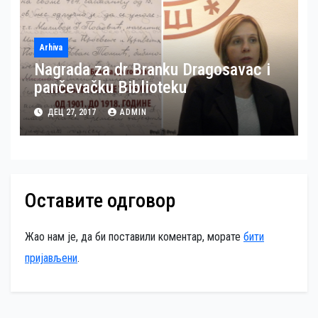
Arhiva
Nagrada za dr Branku Dragosavac i
pančevačku Biblioteku
ДЕЦ 27, 2017
ADMIN
Оставите одговор
Жао нам је, да би поставили коментар, морате
бити
пријављени
.