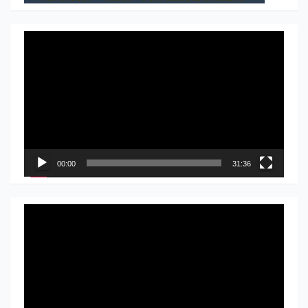
Прегледач
видео
записа
00:00
31:36
Прегледач
видео
записа