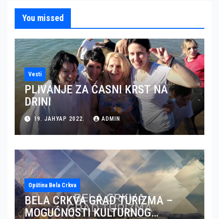
You missed
Vesti
PLIVANJE ZA ČASNI KRST NA
DRINI
19. ЈАНУАР 2022.
ADMIN
Opština Bela Crkva
BELA CRKVA GRAD TURIZMA –
MOGUĆNOSTI KULTURNOG