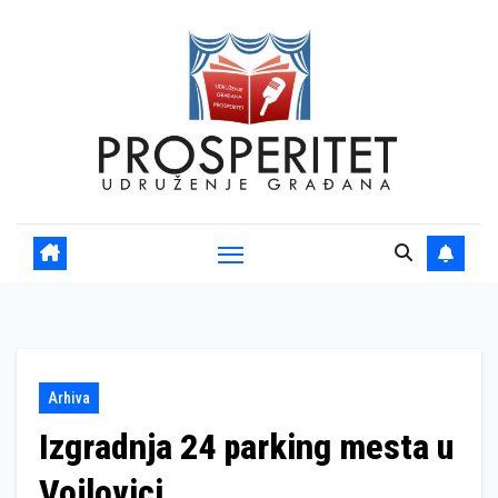
Skip
to
content
Arhiva
Izgradnja 24 parking mesta u
Vojlovici