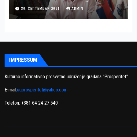
TERITORIJI OKRUGA JUŽNI BANAT
30. СЕПТЕМБАР 2021.
ADMIN
– GRAD PANČEVO
IMPRESSUM
Kulturno informativno prosvetno udruženje građana "Prosperitet"
E-mail:
ugprosperitet@yahoo.com
Telefon: +381 64 24 27 540