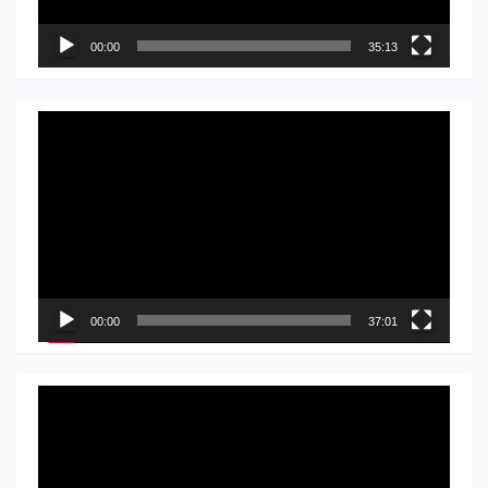
00:00
35:13
Прегледач
видео
записа
00:00
37:01
Прегледач
видео
записа