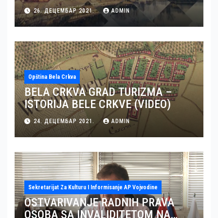
TURIZMA U BELOJ CRKVI (VIDEO)
26. ДЕЦЕМБАР 2021.
ADMIN
Opština Bela Crkva
BELA CRKVA GRAD TURIZMA –
ISTORIJA BELE CRKVE (VIDEO)
24. ДЕЦЕМБАР 2021.
ADMIN
Sekretarijat Za Kulturu I Informisanje AP Vojvodine
OSTVARIVANJE RADNIH PRAVA
OSOBA SA INVALIDITETOM NA