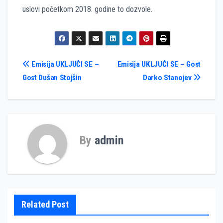
uslovi početkom 2018. godine to dozvole.
Кретање
Emisija UKLJUČI SE –
Emisija UKLJUČI SE – Gost
Gost Dušan Stojšin
Darko Stanojev
чланка
By
admin
Related Post