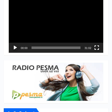
Прегледач
видео
записа
00:00
31:02