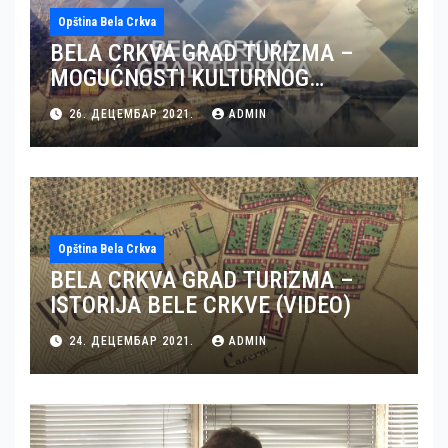
Opština Bela Crkva
BELA CRKVA GRAD TURIZMA –
MOGUĆNOSTI KULTURNOG
TURIZMA U BELOJ CRKVI (VIDEO)
26. ДЕЦЕМБАР 2021.
ADMIN
Opština Bela Crkva
BELA CRKVA GRAD TURIZMA –
ISTORIJA BELE CRKVE (VIDEO)
24. ДЕЦЕМБАР 2021.
ADMIN