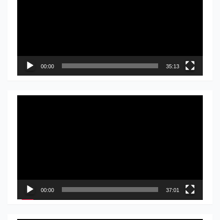
записа
00:00
35:13
Прегледач
видео
записа
00:00
37:01