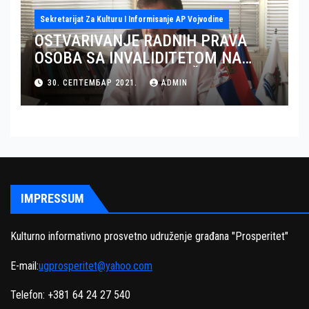
Sekretarijat Za Kulturu I Informisanje AP Vojvodine
OSTVARIVANJE RADNIH PRAVA
OSOBA SA INVALIDITETOM NA
TERITORIJI OKRUGA JUŽNI BANAT
30. СЕПТЕМБАР 2021.
ADMIN
– GRAD PANČEVO
IMPRESSUM
Kulturno informativno prosvetno udruženje građana "Prosperitet"
E-mail:
ugprosperitet@yahoo.com
Telefon: +381 64 24 27 540