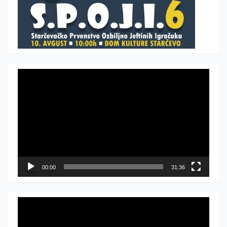
Прегледач
видео
записа
00:00
31:36
Прегледач
видео