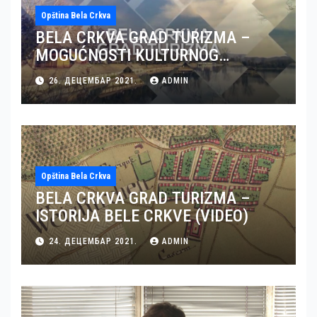
Opština Bela Crkva
BELA CRKVA GRAD TURIZMA –
MOGUĆNOSTI KULTURNOG
TURIZMA U BELOJ CRKVI (VIDEO)
26. ДЕЦЕМБАР 2021.
ADMIN
Opština Bela Crkva
BELA CRKVA GRAD TURIZMA –
ISTORIJA BELE CRKVE (VIDEO)
24. ДЕЦЕМБАР 2021.
ADMIN