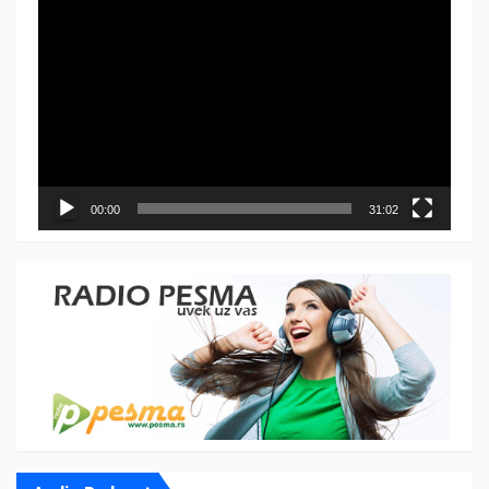
Прегледач
видео
записа
00:00
31:02