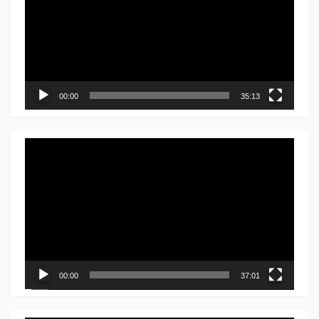
записа
00:00
35:13
Прегледач
видео
записа
00:00
37:01