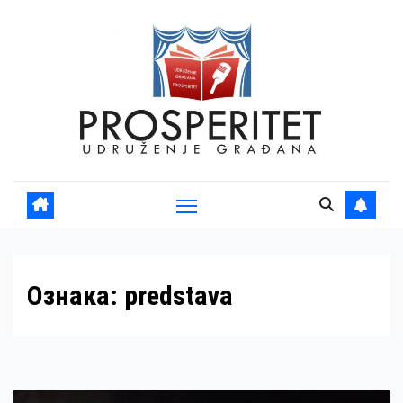
Skip
to
content
Ознака:
predstava