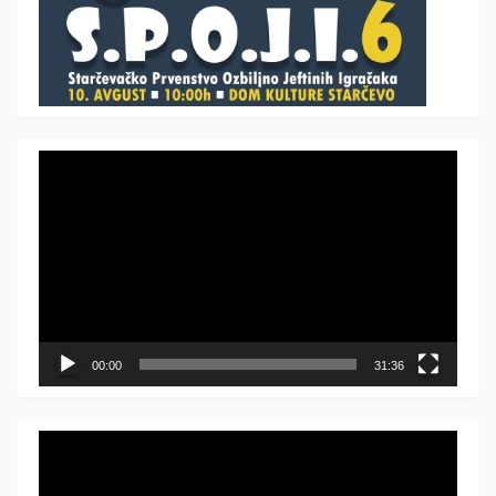
Прегледач
видео
записа
00:00
31:36
Прегледач
видео