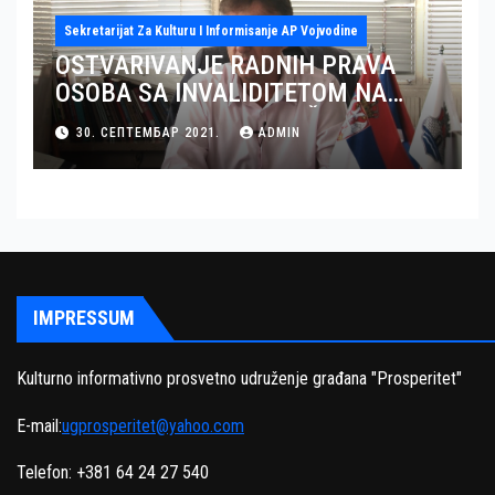
Sekretarijat Za Kulturu I Informisanje AP Vojvodine
OSTVARIVANJE RADNIH PRAVA
OSOBA SA INVALIDITETOM NA
TERITORIJI OKRUGA JUŽNI BANAT
30. СЕПТЕМБАР 2021.
ADMIN
– GRAD PANČEVO
IMPRESSUM
Kulturno informativno prosvetno udruženje građana "Prosperitet"
E-mail:
ugprosperitet@yahoo.com
Telefon: +381 64 24 27 540