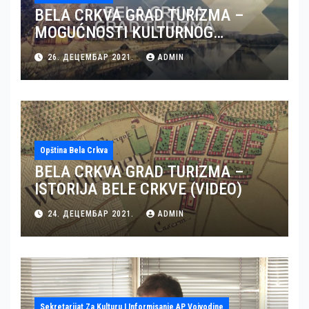
BELA CRKVA GRAD TURIZMA –
MOGUĆNOSTI KULTURNOG
TURIZMA U BELOJ CRKVI (VIDEO)
26. ДЕЦЕМБАР 2021.
ADMIN
Opština Bela Crkva
BELA CRKVA GRAD TURIZMA –
ISTORIJA BELE CRKVE (VIDEO)
24. ДЕЦЕМБАР 2021.
ADMIN
Sekretarijat Za Kulturu I Informisanje AP Vojvodine