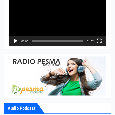
видео
записа
00:00
31:02
Audio Podcast