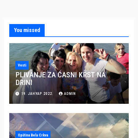
You missed
Vesti
PLIVANJE ZA ČASNI KRST NA
DRINI
19. ЈАНУАР 2022.
ADMIN
Opština Bela Crkva