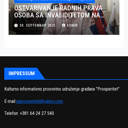
OSTVARIVANJE RADNIH PRAVA
OSOBA SA INVALIDITETOM NA
TERITORIJI OKRUGA JUŽNI BANAT
30. СЕПТЕМБАР 2021.
ADMIN
– GRAD PANČEVO
IMPRESSUM
Kulturno informativno prosvetno udruženje građana "Prosperitet"
E-mail:
ugprosperitet@yahoo.com
Telefon: +381 64 24 27 540