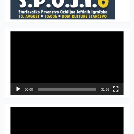
Прегледач
видео
записа
00:00
31:36
Прегледач
видео
записа