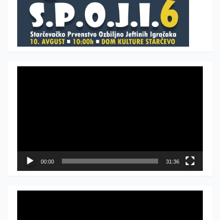
Прегледач
видео
записа
00:00
31:36
Прегледач
видео