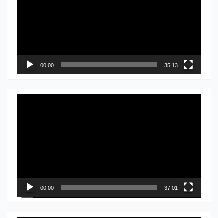
записа
00:00
35:13
Прегледач
видео
записа
00:00
37:01