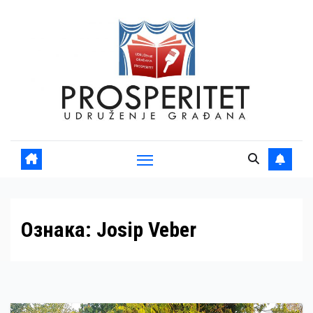
Skip
to
content
Ознака:
Josip Veber