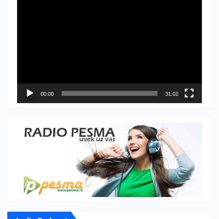
Прегледач
видео
записа
00:00
31:02