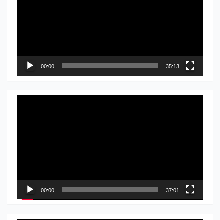
записа
00:00
35:13
Прегледач
видео
записа
00:00
37:01