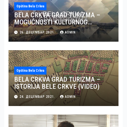
Opština Bela Crkva
BELA CRKVA GRAD TURIZMA –
MOGUĆNOSTI KULTURNOG
TURIZMA U BELOJ CRKVI (VIDEO)
26. ДЕЦЕМБАР 2021.
ADMIN
Opština Bela Crkva
BELA CRKVA GRAD TURIZMA –
ISTORIJA BELE CRKVE (VIDEO)
24. ДЕЦЕМБАР 2021.
ADMIN