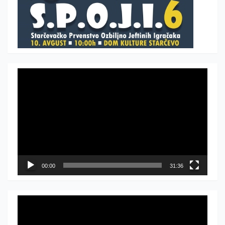
Прегледач
видео
записа
00:00
31:36
Прегледач
видео