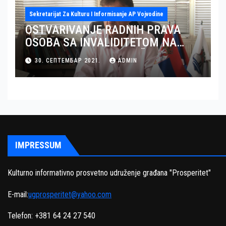
Sekretarijat Za Kulturu I Informisanje AP Vojvodine
OSTVARIVANJE RADNIH PRAVA
OSOBA SA INVALIDITETOM NA
TERITORIJI OKRUGA JUŽNI BANAT
30. СЕПТЕМБАР 2021.
ADMIN
– GRAD PANČEVO
IMPRESSUM
Kulturno informativno prosvetno udruženje građana "Prosperitet"
E-mail:
ugprosperitet@yahoo.com
Telefon: +381 64 24 27 540