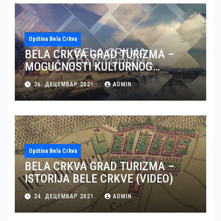
Opština Bela Crkva
BELA CRKVA GRAD TURIZMA –
MOGUĆNOSTI KULTURNOG
TURIZMA U BELOJ CRKVI (VIDEO)
26. ДЕЦЕМБАР 2021.
ADMIN
Opština Bela Crkva
BELA CRKVA GRAD TURIZMA –
ISTORIJA BELE CRKVE (VIDEO)
24. ДЕЦЕМБАР 2021.
ADMIN