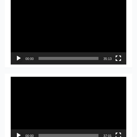
Прегледач
видео
записа
00:00
35:13
Прегледач
видео
записа
00:00
37:01