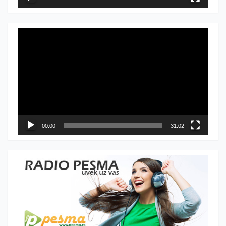
Прегледач
видео
записа
00:00
31:02