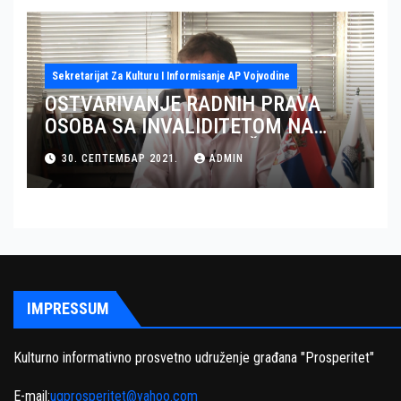
Sekretarijat Za Kulturu I Informisanje AP Vojvodine
OSTVARIVANJE RADNIH PRAVA
OSOBA SA INVALIDITETOM NA
TERITORIJI OKRUGA JUŽNI BANAT
30. СЕПТЕМБАР 2021.
ADMIN
– GRAD PANČEVO
IMPRESSUM
Kulturno informativno prosvetno udruženje građana "Prosperitet"
E-mail:
ugprosperitet@yahoo.com