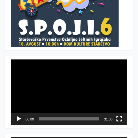
Прегледач
видео
записа
00:00
31:36