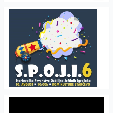
Прегледач
видео