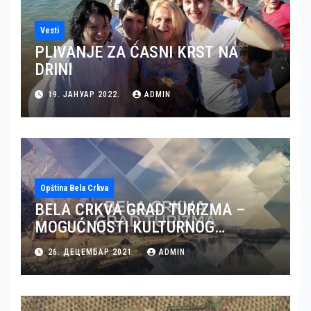
Vesti
PLIVANJE ZA ČASNI KRST NA
DRINI
19. ЈАНУАР 2022.
ADMIN
Opština Bela Crkva
BELA CRKVA GRAD TURIZMA –
MOGUĆNOSTI KULTURNOG
TURIZMA U BELOJ CRKVI (VIDEO)
26. ДЕЦЕМБАР 2021.
ADMIN