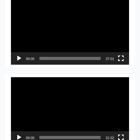
Прегледач
видео
записа
00:00
37:01
Прегледач
видео
записа
00:00
31:02