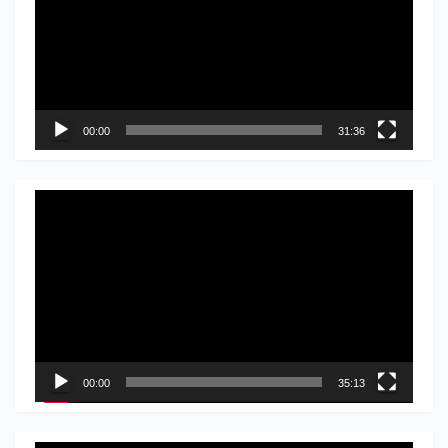
записа
00:00
31:36
Прегледач
видео
записа
00:00
35:13