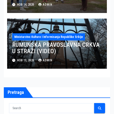
PRVI DEO (VIDEO)
НОВ 14, 2020
ADMIN
Ministarstvo Kulture I Informisanja Republike Srbije
RUMUNSKA PRAVOSLAVNA CRKVA
U STRAŽI (VIDEO)
НОВ 13, 2020
ADMIN
Pretraga