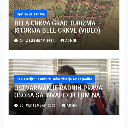
Opština Bela Crkva
BELA CRKVA GRAD TURIZMA –
ISTORIJA BELE CRKVE (VIDEO)
24. ДЕЦЕМБАР 2021.
ADMIN
Sekretarijat Za Kulturu I Informisanje AP Vojvodine
OSTVARIVANJE RADNIH PRAVA
OSOBA SA INVALIDITETOM NA
TERITORIJI OKRUGA JUŽNI BANAT
30. СЕПТЕМБАР 2021.
ADMIN
– GRAD PANČEVO