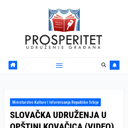
Skip
to
content
Ministarstvo Kulture I Informisanja Republike Srbije
SLOVAČKA UDRUŽENJA U
OPŠTINI KOVAČICA (VIDEO)