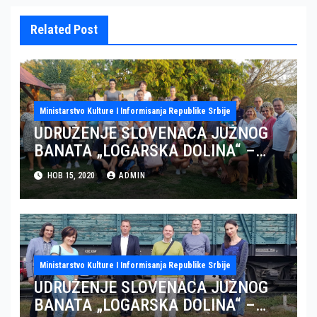
Related Post
Ministarstvo Kulture I Informisanja Republike Srbije
UDRUŽENJE SLOVENACA JUŽNOG
BANATA „LOGARSKA DOLINA“ –
DRUGI DEO (VIDEO)
НОВ 15, 2020
ADMIN
Ministarstvo Kulture I Informisanja Republike Srbije
UDRUŽENJE SLOVENACA JUŽNOG
BANATA „LOGARSKA DOLINA“ –