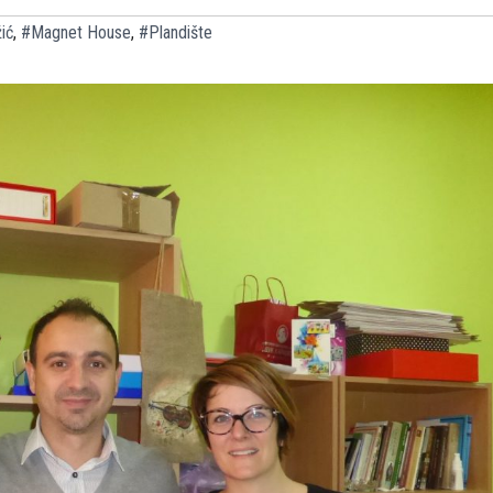
ić
,
#Magnet House
,
#Plandište