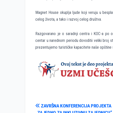
Magnet House okuplja ljude koji veruju u bespla
celog života, a tako i razvoj celog društva.
Razgovarano je o saradnji centra i KOC-a po os
centar u narednom periodu dovoditii veliki broj s
prezentujemo turističke kapacitete naše opštine 
Кретање
ZAVRŠNA КONFERENCIJA PROJEКTA
„ZAJEDNO ZA INКLUZIVNU ZAJEDNICU“ 