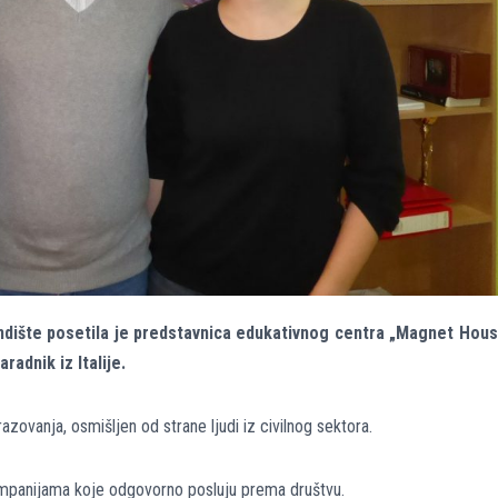
ndište posetila je predstavnica edukativnog centra „Magnet Hou
radnik iz Italije.
ovanja, osmišljen od strane ljudi iz civilnog sektora.
ompanijama koje odgovorno posluju prema društvu.