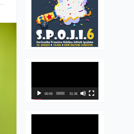
Прегледач
видео
записа
00:00
31:36
Прегледач
видео