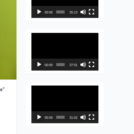
записа
00:00
35:13
Прегледач
видео
записа
00:00
37:01
Прегледач
se“
видео
записа
00:00
31:02