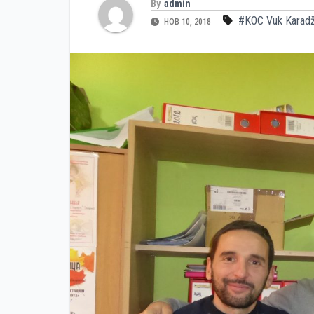
By
admin
#KOC Vuk Karadž
НОВ 10, 2018