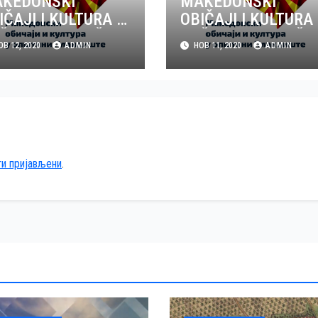
KEDONSKI
MAKEDONSKI
IČAJI I KULTURA U
OBIČAJI I KULTURA
ŠTINI PLANDIŠTE
OPŠTINI PLANDIŠT
В 12, 2020
ADMIN
НОВ 11, 2020
ADMIN
GOST GORAN
– GOST NIKOLA
NEVSKI – EMISIJA
KIPROVSKI –
EMISIJA 2
ти пријављени
.