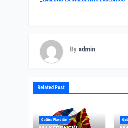
чланка
By
admin
Related Post
Opština Plandište
Opš