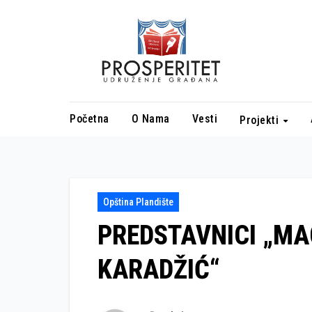
Skip
to
content
Početna
O Nama
Vesti
Projekti
Opština Plandište
PREDSTAVNICI „MA
KARADŽIĆ“