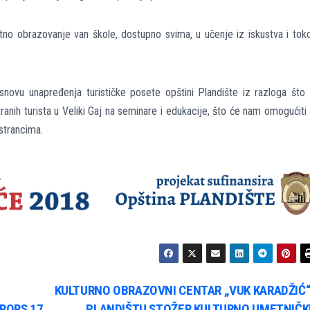
tno obrazovanje van škole, dostupno svima, u učenje iz iskustva i to
novu unapređenja turističke posete opštini Plandište iz razloga što
tranih turista u Veliki Gaj na seminare i edukacije, što će nam omogućiti
strancima.
KULTURNO OBRAZOVNI CENTAR „VUK KARADŽIĆ“
RORS 17
PLANDIŠTU STOŽER KULTURNO UMETNIČK