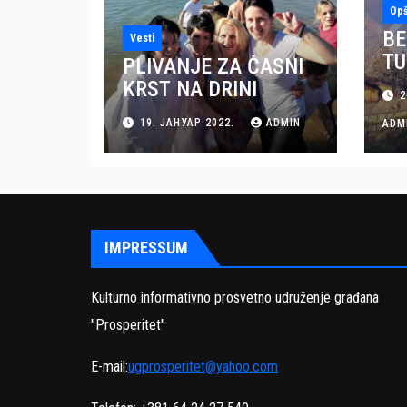
Opš
BE
Vesti
TU
PLIVANJE ZA ČASNI
MO
KRST NA DRINI
2
KU
19. ЈАНУАР 2022.
ADMIN
U 
ADM
(V
IMPRESSUM
Kulturno informativno prosvetno udruženje građana
"Prosperitet"
E-mail:
ugprosperitet@yahoo.com