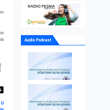
kom
 će
 da
Audio Podcast
 U
IH