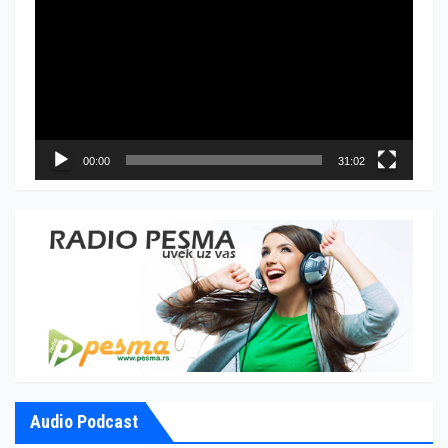
видео
записа
00:00
31:02
Audio Podcast