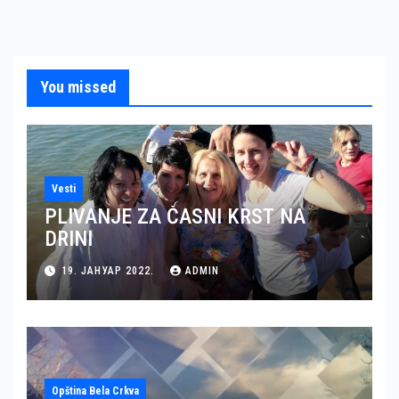
You missed
Vesti
PLIVANJE ZA ČASNI KRST NA
DRINI
19. ЈАНУАР 2022.
ADMIN
Opština Bela Crkva