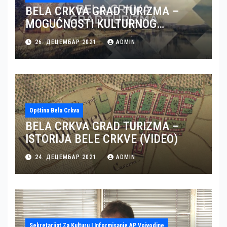
BELA CRKVA GRAD TURIZMA –
MOGUĆNOSTI KULTURNOG
TURIZMA U BELOJ CRKVI (VIDEO)
26. ДЕЦЕМБАР 2021.
ADMIN
Opština Bela Crkva
BELA CRKVA GRAD TURIZMA –
ISTORIJA BELE CRKVE (VIDEO)
24. ДЕЦЕМБАР 2021.
ADMIN
Sekretarijat Za Kulturu I Informisanje AP Vojvodine