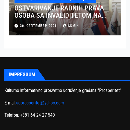
OSTVARIVANJE RADNIH PRAVA
OSOBA SA INVALIDITETOM NA
TERITORIJI OKRUGA JUŽNI BANAT
30. СЕПТЕМБАР 2021.
ADMIN
– GRAD PANČEVO
IMPRESSUM
Kulturno informativno prosvetno udruženje građana "Prosperitet"
E-mail:
ugprosperitet@yahoo.com
Telefon: +381 64 24 27 540