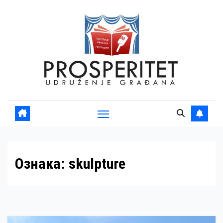
Skip
to
content
Ознака:
skulpture