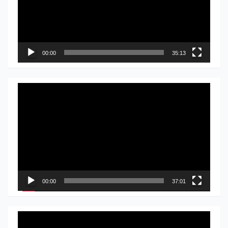
00:00
35:13
Прегледач
видео
записа
00:00
37:01
Прегледач