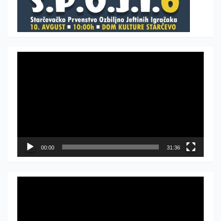
Прегледач
видео
записа
00:00
31:36
Прегледач
видео
записа