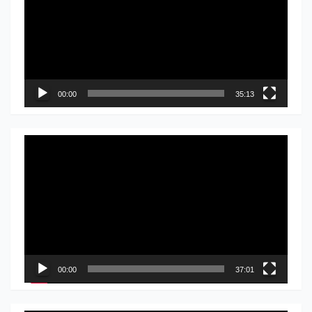
записа
00:00
35:13
Прегледач
видео
записа
00:00
37:01