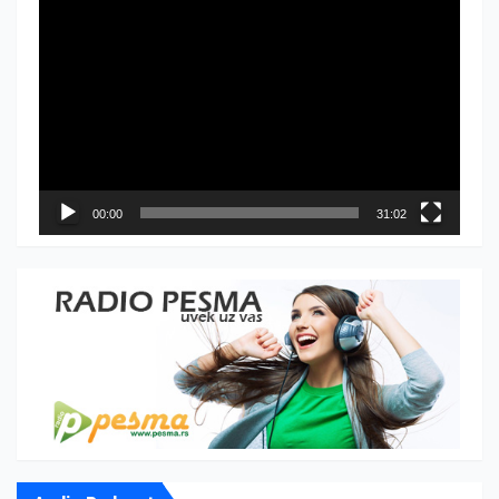
Прегледач
видео
записа
00:00
31:02