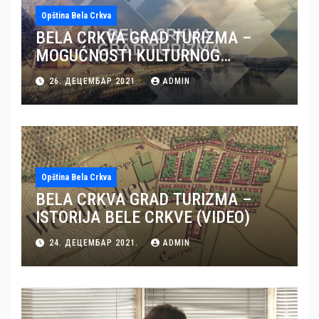
Opština Bela Crkva
BELA CRKVA GRAD TURIZMA –
MOGUĆNOSTI KULTURNOG
TURIZMA U BELOJ CRKVI (VIDEO)
26. ДЕЦЕМБАР 2021.
ADMIN
Opština Bela Crkva
BELA CRKVA GRAD TURIZMA –
ISTORIJA BELE CRKVE (VIDEO)
24. ДЕЦЕМБАР 2021.
ADMIN