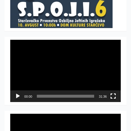
Прегледач
видео
записа
00:00
31:36
Прегледач
видео