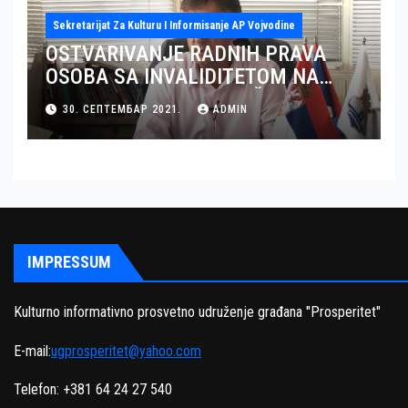
Sekretarijat Za Kulturu I Informisanje AP Vojvodine
OSTVARIVANJE RADNIH PRAVA
OSOBA SA INVALIDITETOM NA
TERITORIJI OKRUGA JUŽNI BANAT
30. СЕПТЕМБАР 2021.
ADMIN
– GRAD PANČEVO
IMPRESSUM
Kulturno informativno prosvetno udruženje građana "Prosperitet"
E-mail:
ugprosperitet@yahoo.com
Telefon: +381 64 24 27 540