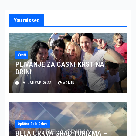
You missed
Vesti
PLIVANJE ZA ČASNI KRST NA
DRINI
19. ЈАНУАР 2022.
ADMIN
Opština Bela Crkva
BELA CRKVA GRAD TURIZMA –