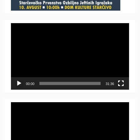
Прегледач
видео
записа
00:00
31:36
Прегледач
видео
записа