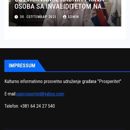
OSOBA SA INVALIDITETOM NA
TERITORIJI OKRUGA JUŽNI BANAT
30. СЕПТЕМБАР 2021.
ADMIN
– GRAD PANČEVO
IMPRESSUM
Kulturno informativno prosvetno udruženje građana "Prosperitet"
E-mail:
ugprosperitet@yahoo.com
Telefon: +381 64 24 27 540