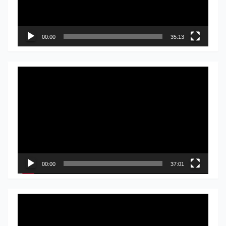
00:00
35:13
Прегледач
видео
записа
00:00
37:01
Прегледач
видео