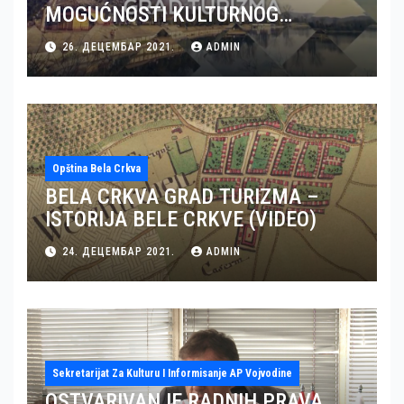
MOGUĆNOSTI KULTURNOG
TURIZMA U BELOJ CRKVI (VIDEO)
26. ДЕЦЕМБАР 2021.
ADMIN
Opština Bela Crkva
BELA CRKVA GRAD TURIZMA –
ISTORIJA BELE CRKVE (VIDEO)
24. ДЕЦЕМБАР 2021.
ADMIN
Sekretarijat Za Kulturu I Informisanje AP Vojvodine
OSTVARIVANJE RADNIH PRAVA