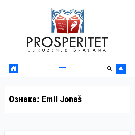
Skip
to
content
Ознака:
Emil Jonaš