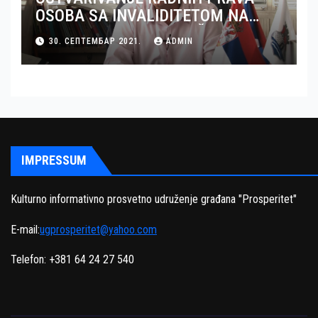
OSOBA SA INVALIDITETOM NA
TERITORIJI OKRUGA JUŽNI BANAT
30. СЕПТЕМБАР 2021.
ADMIN
– GRAD PANČEVO
IMPRESSUM
Kulturno informativno prosvetno udruženje građana "Prosperitet"
E-mail:
ugprosperitet@yahoo.com
Telefon: +381 64 24 27 540