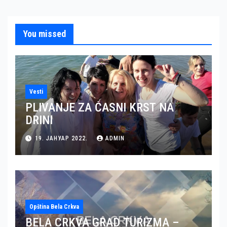
You missed
Vesti
PLIVANJE ZA ČASNI KRST NA
DRINI
19. ЈАНУАР 2022.
ADMIN
Opština Bela Crkva
BELA CRKVA GRAD TURIZMA –