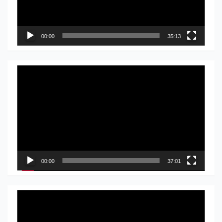
00:00
35:13
Прегледач
видео
записа
00:00
37:01
Прегледач
видео