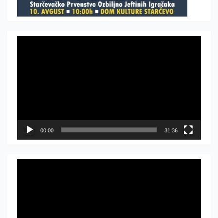
Прегледач
видео
записа
00:00
31:36
Прегледач
видео
записа