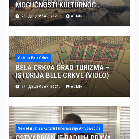
MOGUĆNOSTI KULTURNOG
TURIZMA U BELOJ CRKVI (VIDEO)
26. ДЕЦЕМБАР 2021.
ADMIN
Opština Bela Crkva
BELA CRKVA GRAD TURIZMA –
ISTORIJA BELE CRKVE (VIDEO)
24. ДЕЦЕМБАР 2021.
ADMIN
Sekretarijat Za Kulturu I Informisanje AP Vojvodine
OSTVARIVANJE RADNIH PRAVA